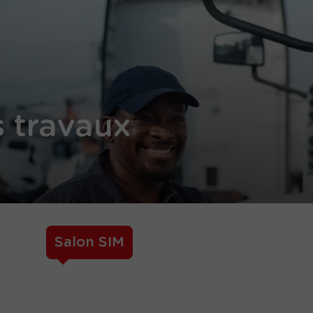
 travaux
Salon SIM
TotalEnergies Lubrifiant