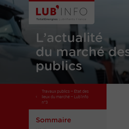
L’actualité
du marché des
publics
Travaux publics – Etat des
lieux du marché – Lub’Info
n°3
Sommaire