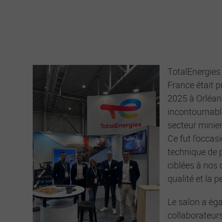
France à la SIM 2025 : 
technique et humaine
TotalEnergies
France était p
2025 à Orléan
incontournabl
secteur minier
Ce fut l’occas
technique de 
ciblées à nos c
qualité et la 
Le salon a ég
collaborateurs